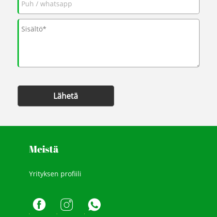
Lähetä
Meistä
Yrityksen profiili