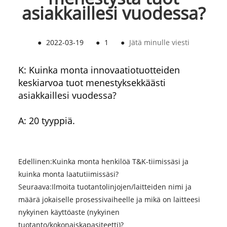
asiakkaillesi vuodessa?
●
2022-03-19
●
1
●
Jätä minulle viesti
K: Kuinka monta innovaatiotuotteiden
keskiarvoa tuot menestyksekkäästi
asiakkaillesi vuodessa?
A: 20 tyyppiä.
Edellinen:
Kuinka monta henkilöä T&K-tiimissäsi ja
kuinka monta laatutiimissäsi?
Seuraava:
Ilmoita tuotantolinjojen/laitteiden nimi ja
määrä jokaiselle prosessivaiheelle ja mikä on laitteesi
nykyinen käyttöaste (nykyinen
tuotanto/kokonaiskapasiteetti)?