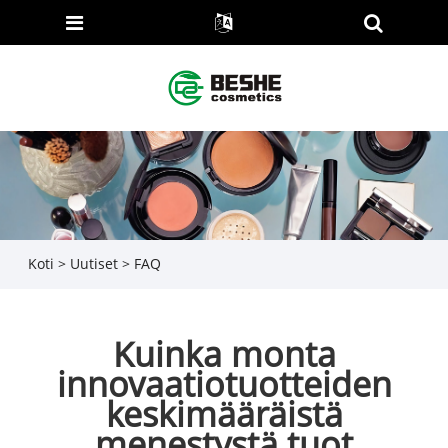
Koti
>
Uutiset
>
FAQ
Kuinka monta
innovaatiotuotteiden
keskimääräistä
menestystä tuot