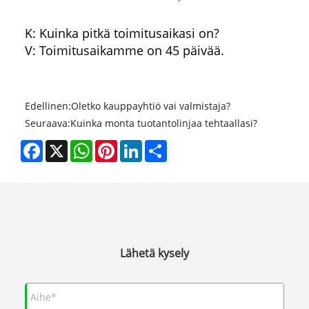
K: Kuinka pitkä toimitusaikasi on?
V: Toimitusaikamme on 45 päivää.
Edellinen:
Oletko kauppayhtiö vai valmistaja?
Seuraava:
Kuinka monta tuotantolinjaa tehtaallasi?
Facebook
X
WhatsApp
Pinterest
LinkedIn
Share
Lähetä kysely