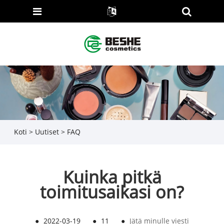
Koti
>
Uutiset
>
FAQ
Kuinka pitkä
toimitusaikasi on?
●
2022-03-19
●
11
●
Jätä minulle viesti