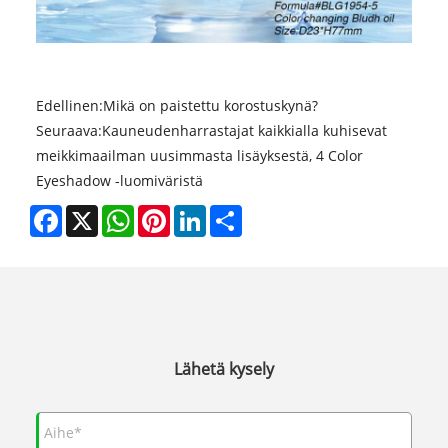
Edellinen:
Mikä on paistettu korostuskynä?
Seuraava:
Kauneudenharrastajat kaikkialla kuhisevat
meikkimaailman uusimmasta lisäyksestä, 4 Color
Eyeshadow -luomiväristä
Facebook
X
WhatsApp
Pinterest
LinkedIn
Share
Lähetä kysely