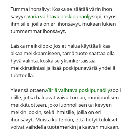
Tumma ihonsävy: Koska se säätää värin ihon
sävyyn,
Väriä vaihtava poskipunaöljy
sopii myös
ihmisille, joilla on eri ihonsävyt, mukaan lukien
tummemmat ihonsävyt.
Laiska meikkilook: Jos et halua käyttää liikaa
aikaa meikkaamiseen, tämä tuote saattaa olla
hyvä valinta, koska se yksinkertaistaa
meikkirutiiniasi ja lisää poskipunaväriä yhdellä
tuotteella.
Yleensä ottaen,
Väriä vaihtava poskipunaöljy
sopii
niille, jotka haluavat vaivattoman, monipuolisen
meikkituotteen, joko luonnollisen tai kevyen
meikin lookin, sekä ihmisille, joilla on eri
ihonsävyt. Muista kuitenkin, että tietyt tulokset
voivat vaihdella tuotemerkin ja kaavan mukaan,