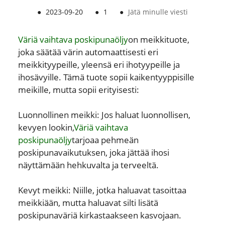
●
2023-09-20
●
1
●
Jätä minulle viesti
Väriä vaihtava poskipunaöljy
on meikkituote,
joka säätää värin automaattisesti eri
meikkityypeille, yleensä eri ihotyypeille ja
ihosävyille. Tämä tuote sopii kaikentyyppisille
meikille, mutta sopii erityisesti:
Luonnollinen meikki: Jos haluat luonnollisen,
kevyen lookin,
Väriä vaihtava
poskipunaöljy
tarjoaa pehmeän
poskipunavaikutuksen, joka jättää ihosi
näyttämään hehkuvalta ja terveeltä.
Kevyt meikki: Niille, jotka haluavat tasoittaa
meikkiään, mutta haluavat silti lisätä
poskipunaväriä kirkastaakseen kasvojaan.