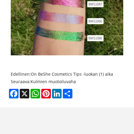
Edellinen:
On BeShe Cosmetics Tips -luokan (1) aika
Seuraava:
Kulmien muotoiluvaha
Facebook
X
WhatsApp
Pinterest
LinkedIn
Share