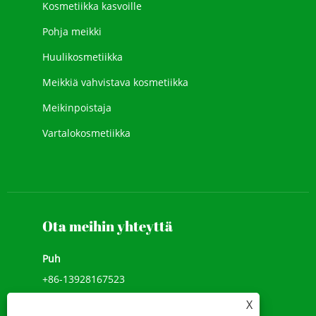
Kosmetiikka kasvoille
Pohja meikki
Huulikosmetiikka
Meikkiä vahvistava kosmetiikka
Meikinpoistaja
Vartalokosmetiikka
Uusi kosmetiikka
Kasvojen meikki
Ota meihin yhteyttä
Puh
+86-13928167523
X
Add