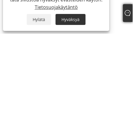
Tietosuojakäytäntö
Hylätä
Hyväksyä
Meistä
Yrityksen profiili
Tuotteet
Silmäkosmetiikka