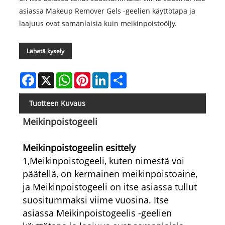
asiassa Makeup Remover Gels -geelien käyttötapa ja
laajuus ovat samanlaisia ​​kuin meikinpoistoöljy.
Lähetä kysely
Facebook
X
WhatsApp
Pinterest
LinkedIn
Share
Tuotteen Kuvaus
Meikinpoistogeeli
Meikinpoistogeelin esittely
1,Meikinpoistogeeli, kuten nimestä voi
päätellä, on kermainen meikinpoistoaine,
ja Meikinpoistogeeli on itse asiassa tullut
suositummaksi viime vuosina. Itse
asiassa Meikinpoistogeelis -geelien