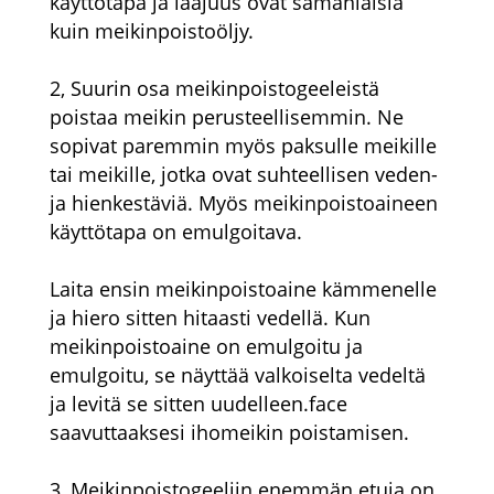
käyttötapa ja laajuus ovat samanlaisia ​​
kuin meikinpoistoöljy.
2, Suurin osa meikinpoistogeeleistä
poistaa meikin perusteellisemmin. Ne
sopivat paremmin myös paksulle meikille
tai meikille, jotka ovat suhteellisen veden-
ja hienkestäviä. Myös meikinpoistoaineen
käyttötapa on emulgoitava.
Laita ensin meikinpoistoaine kämmenelle
ja hiero sitten hitaasti vedellä. Kun
meikinpoistoaine on emulgoitu ja
emulgoitu, se näyttää valkoiselta vedeltä
ja levitä se sitten uudelleen.face
saavuttaaksesi ihomeikin poistamisen.
3, Meikinpoistogeeliin enemmän etuja on