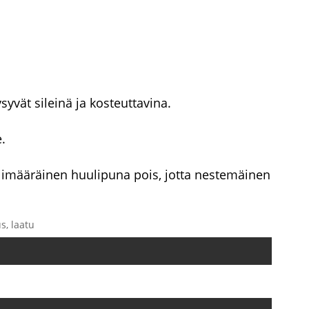
syvät sileinä ja kosteuttavina.
.
ylimääräinen huulipuna pois, jotta nestemäinen
s, laatu