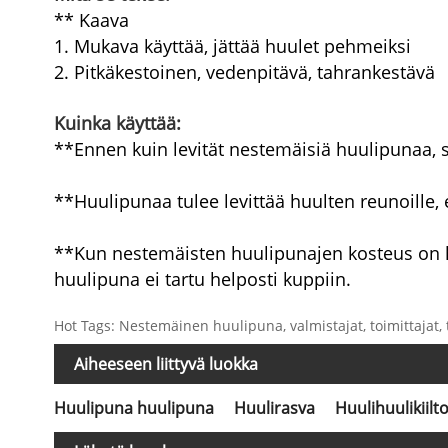
** Kaava
1. Mukava käyttää, jättää huulet pehmeiksi
2. Pitkäkestoinen, vedenpitävä, tahrankestävä
Kuinka käyttää:
**Ennen kuin levität nestemäisiä huulipunaa, sin
**Huulipunaa tulee levittää huulten reunoille,
**Kun nestemäisten huulipunajen kosteus on ha
huulipuna ei tartu helposti kuppiin.
Hot Tags: Nestemäinen huulipuna, valmistajat, toimittajat, t
Aiheeseen liittyvä luokka
Huulipuna huulipuna
Huulirasva
Huulihuulikiilt