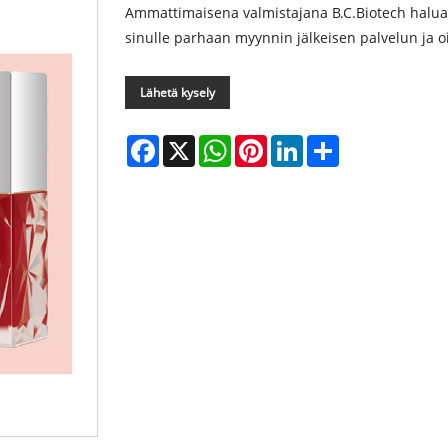
Ammattimaisena valmistajana B.C.Biotech haluaa
sinulle parhaan myynnin jälkeisen palvelun ja o
Lähetä kysely
Facebook
X
WhatsApp
Pinterest
LinkedIn
Share