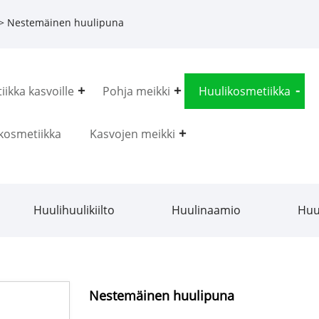
> Nestemäinen huulipuna
ikka kasvoille
Pohja meikki
Huulikosmetiikka
kosmetiikka
Kasvojen meikki
Huulihuulikiilto
Huulinaamio
Huu
Nestemäinen huulipuna