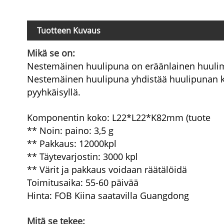
Tuotteen Kuvaus
Mikä se on:
Nestemäinen huulipuna on eräänlainen huulimeik
Nestemäinen huulipuna yhdistää huulipunan kyl
pyyhkäisyllä.
Komponentin koko: L22*L22*K82mm (tuote
** Noin: paino: 3,5 g
** Pakkaus: 12000kpl
** Täytevarjostin: 3000 kpl
** Värit ja pakkaus voidaan räätälöidä
Toimitusaika: 55-60 päivää
Hinta: FOB Kiina saatavilla Guangdong
Mitä se tekee: