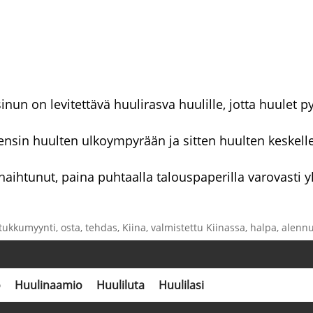
un on levitettävä huulirasva huulille, jotta huulet py
 ensin huulten ulkoympyrään ja sitten huulten keskelle
ihtunut, paina puhtaalla talouspaperilla varovasti 
ukkumyynti, osta, tehdas, Kiina, valmistettu Kiinassa, halpa, alennu
o
Huulinaamio
Huuliluta
Huulilasi