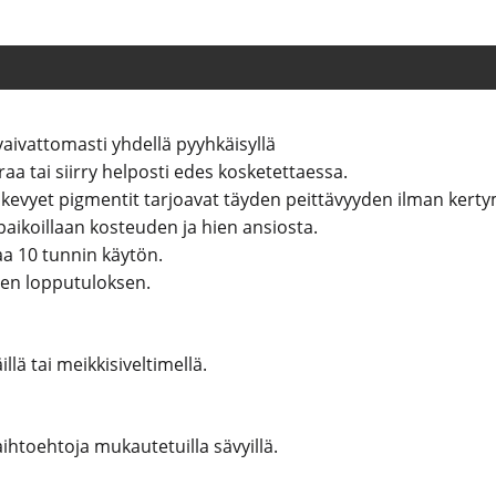
vaivattomasti yhdellä pyyhkäisyllä
aa tai siirry helposti edes kosketettaessa.
a kevyet pigmentit tarjoavat täyden peittävyyden ilman kerty
paikoillaan kosteuden ja hien ansiosta.
a 10 tunnin käytön.
sen lopputuloksen.
lä tai meikkisiveltimellä.
ihtoehtoja mukautetuilla sävyillä.