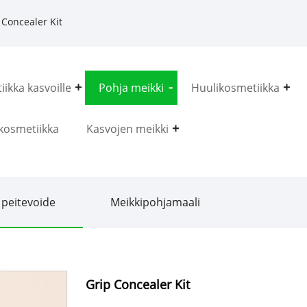
 Concealer Kit
ikka kasvoille
Pohja meikki
Huulikosmetiikka
kosmetiikka
Kasvojen meikki
 peitevoide
Meikkipohjamaali
Grip Concealer Kit