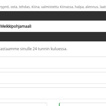
myynti, osta, tehdas, Kiina, valmistettu Kiinassa, halpa, alennus, laa
Meikkipohjamaali
. Vastaamme sinulle 24 tunnin kuluessa.