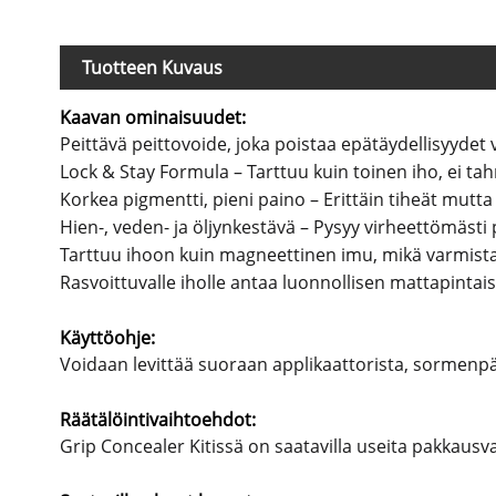
Tuotteen Kuvaus
Kaavan ominaisuudet:
Peittävä peittovoide, joka poistaa epätäydellisyydet 
Lock & Stay Formula – Tarttuu kuin toinen iho, ei tahr
Korkea pigmentti, pieni paino – Erittäin tiheät mutt
Hien-, veden- ja öljynkestävä – Pysyy virheettömästi 
Tarttuu ihoon kuin magneettinen imu, mikä varmista
Rasvoittuvalle iholle antaa luonnollisen mattapintai
Käyttöohje:
Voidaan levittää suoraan applikaattorista, sormenpäil
Räätälöintivaihtoehdot:
Grip Concealer Kitissä on saatavilla useita pakkausva