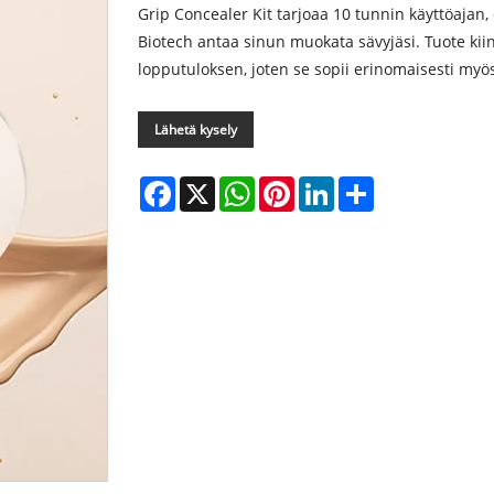
Grip Concealer Kit tarjoaa 10 tunnin käyttöajan, 
Biotech antaa sinun muokata sävyjäsi. Tuote kiinn
lopputuloksen, joten se sopii erinomaisesti myös 
Lähetä kysely
Facebook
X
WhatsApp
Pinterest
LinkedIn
Share